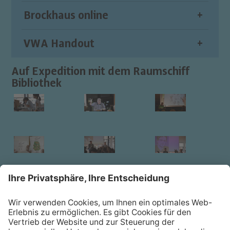
Brockhaus online
VWA Handout
Auf Expedition mit dem Raumschiff
Bibliothek